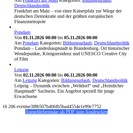
Am
Frankfurt am Main
Kategorien:
Bildungsurlaub
,
Deutschlandpolitik
Frankfurt am Main – von einer Kaiserpfalz zur Wiege der
deutschen Demokratie und der größten europäischen
Finanzmetropole
Potsdam
Von
01.11.2026 00:00
bis
05.11.2026 00:00
Am
Potsdam
Kategorien:
Bildungsurlaub
,
Deutschlandpolitik
Potsdam – Landeshauptstadt in Brandenburg. Ort historischer
Wendepunkte, Königsresidenz und UNESCO Creative City
of Film
Leipzig
Von
02.11.2026 00:00
bis
06.11.2026 00:00
Am
Leipzig
Kategorien:
Bildungsurlaub
,
Deutschlandpolitik
Leipzig – Dynamik zwischen „Weltdorf“ und „Heimlicher
Hauptstadt“ Sachsens. Ein Angebot speziell für junge
Erwachsene
16
206
eventse3f8b507b406fb5ba44554e1e99e7752
Anmeldeformular als PDF zum Ausdrucken