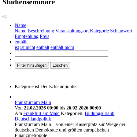
Studienseminare
Name
Name
Beschreibung
Veranstaltungsort
Kategorie
Schlagwort
Empfehlung
Preis
enthält
ist
ist nicht
enthält
enthält nicht
Filter hinzufügen
Löschen
Kategorie
ist
Deutschlandpolitik
Frankfurt am Main
Von
22.02.2026 00:00
bis
26.02.2026 00:00
Am
Frankfurt am Main
Kategorien:
Bildungsurlaub
,
Deutschlandpolitik
Frankfurt am Main – von einer Kaiserpfalz zur Wiege der
deutschen Demokratie und größten europäischen
Finanzmetropole