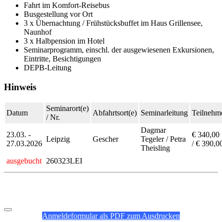
Fahrt im Komfort-Reisebus
Busgestellung vor Ort
3 x Übernachtung / Frühstücksbuffet im Haus Grillensee,
Naunhof
3 x Halbpension im Hotel
Seminarprogramm, einschl. der ausgewiesenen Exkursionen,
Eintritte, Besichtigungen
DEPB-Leitung
Hinweis
Seminarort(e)
Datum
Abfahrtsort(e)
Seminarleitung
Teilnehme
/ Nr.
Dagmar
23.03. -
€ 340,00
Leipzig
Gescher
Tegeler / Petra
27.03.2026
/ € 390,0
Theisling
ausgebucht
260323LEI
Anmeldeformular als PDF zum Ausdrucken