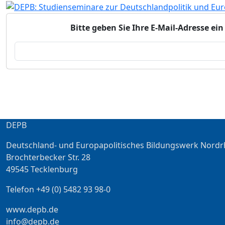
Bitte geben Sie Ihre E-Mail-Adresse e
DEPB
Deutschland- und Europapolitisches Bildungswerk Nordr
Brochterbecker Str. 28
49545 Tecklenburg
Telefon +49 (0) 5482 93 98-0
www.depb.de
info@depb.de