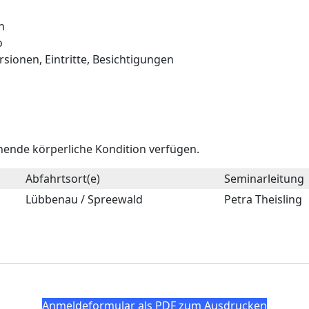
n
o
ionen, Eintritte, Besichtigungen
hende körperliche Kondition verfügen.
Abfahrtsort(e)
Seminarleitung
Lübbenau / Spreewald
Petra Theisling
Anmeldeformular als PDF zum Ausdrucken