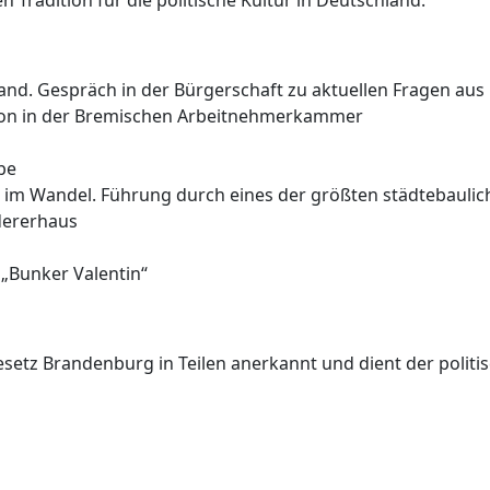
Tradition für die politische Kultur in Deutschland.
d. Gespräch in der Bürgerschaft zu aktuellen Fragen aus Po
ion in der Bremischen Arbeitnehmerkammer
be
 im Wandel. Führung durch eines der größten städtebaulic
dererhaus
„Bunker Valentin“
etz Brandenburg in Teilen anerkannt und dient der politis