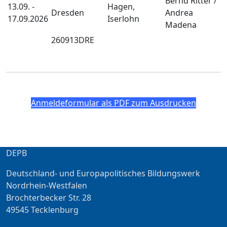
Bernd Ritter /
13.09. -
Hagen,
Dresden
Andrea
17.09.2026
Iserlohn
Madena
260913DRE
Anmeldeformular als PDF zum Ausdrucken
DEPB
Deutschland- und Europapolitisches Bildungswerk
Nordrhein-Westfalen
Brochterbecker Str. 28
49545 Tecklenburg