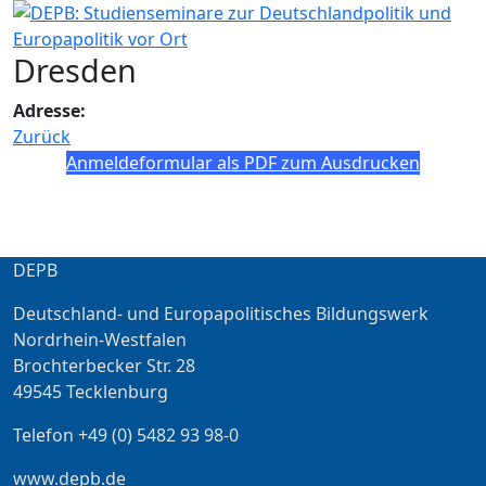
Dresden
Adresse:
Zurück
Anmeldeformular als PDF zum Ausdrucken
DEPB
Deutschland- und Europapolitisches Bildungswerk
Nordrhein-Westfalen
Brochterbecker Str. 28
49545 Tecklenburg
Telefon +49 (0) 5482 93 98-0
www.depb.de