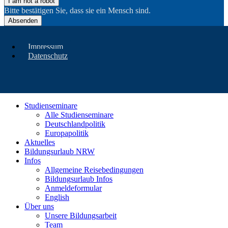
I am not a robot
Bitte bestätigen Sie, dass sie ein Mensch sind.
Absenden
Impressum
Datenschutz
Studienseminare
Alle Studienseminare
Deutschlandpolitik
Europapolitik
Aktuelles
Bildungsurlaub NRW
Infos
Allgemeine Reisebedingungen
Bildungsurlaub Infos
Anmeldeformular
English
Über uns
Unsere Bildungsarbeit
Team