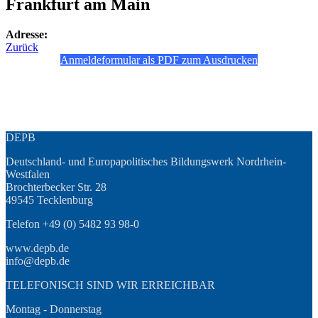
Frankfurt am Main
Adresse:
Zurück
Anmeldeformular als PDF zum Ausdrucken
DEPB
Deutschland- und Europapolitisches Bildungswerk Nordrhein-
Westfalen
Brochterbecker Str. 28
49545 Tecklenburg
Telefon +49 (0) 5482 93 98-0
www.depb.de
info@depb.de
TELEFONISCH SIND WIR ERREICHBAR
Montag - Donnerstag