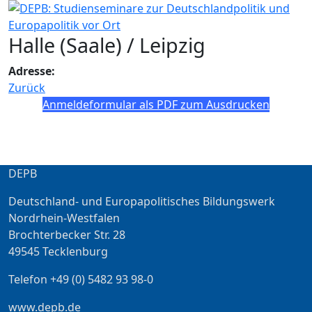
Halle (Saale) / Leipzig
Adresse:
Zurück
Anmeldeformular als PDF zum Ausdrucken
DEPB
Deutschland- und Europapolitisches Bildungswerk
Nordrhein-Westfalen
Brochterbecker Str. 28
49545 Tecklenburg
Telefon +49 (0) 5482 93 98-0
www.depb.de