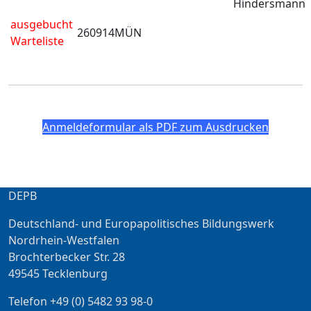
Hindersmann
ausgebucht
260914MÜN
Warteliste
Anmeldeformular als PDF zum Ausdrucken
DEPB
Deutschland- und Europapolitisches Bildungswerk
Nordrhein-Westfalen
Brochterbecker Str. 28
49545 Tecklenburg
Telefon +49 (0) 5482 93 98-0