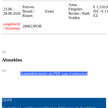
Anna
Port-en-
€ 1.210,0
23.08. -
Fimpeler-
Bessin /
Essen
DZ / € 1
28.08.2026
Becker / Ruth
Rouen
EZ
Nolden
ausgebucht
260823POR
/ Warteliste
Abmelden
Anmeldeformular als PDF zum Ausdrucken
DEPB