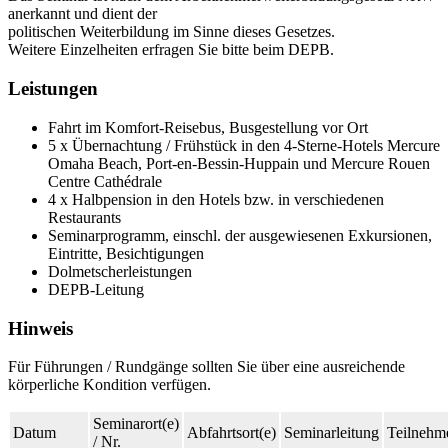
anerkannt und dient der
politischen Weiterbildung im Sinne dieses Gesetzes.
Weitere Einzelheiten erfragen Sie bitte beim DEPB.
Leistungen
Fahrt im Komfort-Reisebus, Busgestellung vor Ort
5 x Übernachtung / Frühstück in den 4-Sterne-Hotels Mercure
Omaha Beach, Port-en-Bessin-Huppain und Mercure Rouen
Centre Cathédrale
4 x Halbpension in den Hotels bzw. in verschiedenen
Restaurants
Seminarprogramm, einschl. der ausgewiesenen Exkursionen,
Eintritte, Besichtigungen
Dolmetscherleistungen
DEPB-Leitung
Hinweis
Für Führungen / Rundgänge sollten Sie über eine ausreichende
körperliche Kondition verfügen.
Seminarort(e)
Datum
Abfahrtsort(e)
Seminarleitung
Teilnehme
/ Nr.