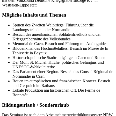
mit dem Volksbund Deutsche Kriegsgräberfürsorge e.V. in
Westfalen-Lippe statt.
Mögliche Inhalte und Themen
Spuren des Zweiten Weltkriegs: Führung über die
Landungsstrände in der Normandie
Besuch des amerikanischen Soldatenfriedhofs und der
Kriegsgräberstätte des Volksbundes
Memorial de Caen. Besuch und Führung mit Audioguides
Bilddenkmal des Hochmittelalters: Besuch im Musée de la
Tapisserie in Bayeux
Historisch-politische Stadtrundgänge in Caen und Rouen
Der Mont St. Michel: Kirche, politisches Gefängnis und
UNESCO-Weltkulturerbe
Das Parlament einer Region. Besuch des Conseil Régional de
Normandie in Caen
Rouen im europäischen und französischen Kontext. Besuch
und Gespräch im Rathaus
Lokale Produktion am historischen Ort. Die Ferme de
Bonnetôt
Bildungsurlaub / Sonderurlaub
Das Seminar ist nach dem Arbeitnehmerweiterbildungsgesetz NRW