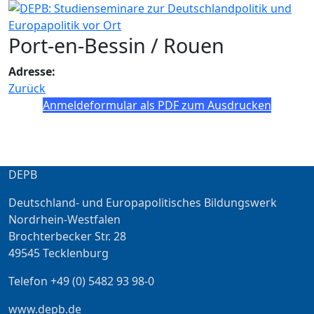
Port-en-Bessin / Rouen
Adresse:
Zurück
Anmeldeformular als PDF zum Ausdrucken
DEPB
Deutschland- und Europapolitisches Bildungswerk
Nordrhein-Westfalen
Brochterbecker Str. 28
49545 Tecklenburg
Telefon +49 (0) 5482 93 98-0
www.depb.de