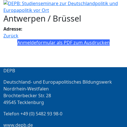
Antwerpen / Brüssel
Adresse:
Zurück
Anmeldeformular als PDF zum Ausdrucken
DEPB
Deutschland- und Europapolitisches Bildungswerk
Nordrhein-Westfalen
Brochterbecker Str. 28
49545 Tecklenburg
Telefon +49 (0) 5482 93 98-0
www.depb.de