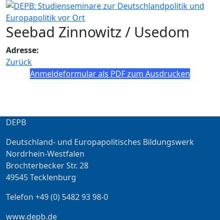
Seebad Zinnowitz / Usedom
Adresse:
Zurück
Anmeldeformular als PDF zum Ausdrucken
DEPB
Deutschland- und Europapolitisches Bildungswerk
Nordrhein-Westfalen
Brochterbecker Str. 28
49545 Tecklenburg
Telefon +49 (0) 5482 93 98-0
www.depb.de