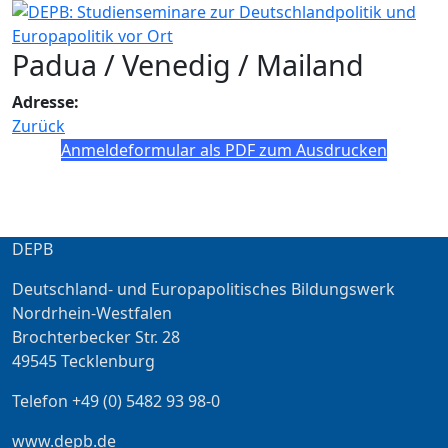
Padua / Venedig / Mailand
Adresse:
Zurück
Anmeldeformular als PDF zum Ausdrucken
DEPB
Deutschland- und Europapolitisches Bildungswerk
Nordrhein-Westfalen
Brochterbecker Str. 28
49545 Tecklenburg
Telefon +49 (0) 5482 93 98-0
www.depb.de