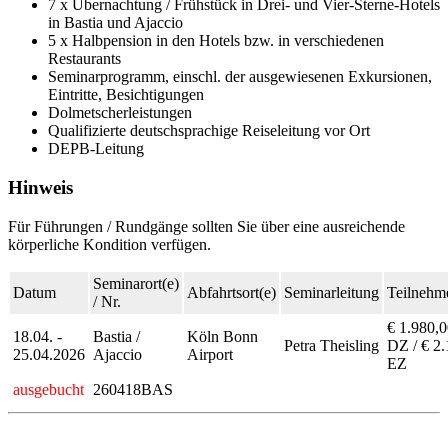
7 x Übernachtung / Frühstück in Drei- und Vier-Sterne-Hotels
in Bastia und Ajaccio
5 x Halbpension in den Hotels bzw. in verschiedenen
Restaurants
Seminarprogramm, einschl. der ausgewiesenen Exkursionen,
Eintritte, Besichtigungen
Dolmetscherleistungen
Qualifizierte deutschsprachige Reiseleitung vor Ort
DEPB-Leitung
Hinweis
Für Führungen / Rundgänge sollten Sie über eine ausreichende
körperliche Kondition verfügen.
Seminarort(e)
Datum
Abfahrtsort(e)
Seminarleitung
Teilnehme
/ Nr.
€ 1.980,0
18.04. -
Bastia /
Köln Bonn
Petra Theisling
DZ / € 2
25.04.2026
Ajaccio
Airport
EZ
ausgebucht
260418BAS