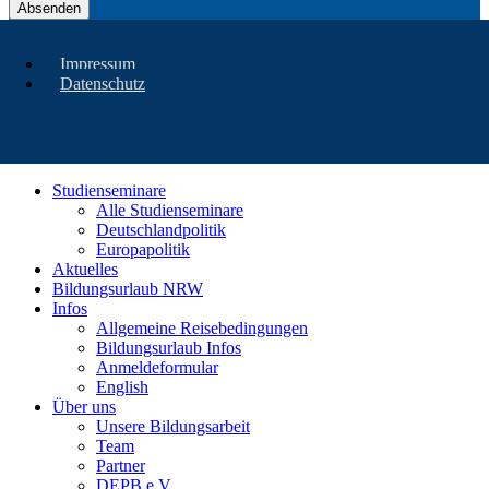
Absenden
Impressum
Datenschutz
Studienseminare
Alle Studienseminare
Deutschlandpolitik
Europapolitik
Aktuelles
Bildungsurlaub NRW
Infos
Allgemeine Reisebedingungen
Bildungsurlaub Infos
Anmeldeformular
English
Über uns
Unsere Bildungsarbeit
Team
Partner
DEPB e.V.