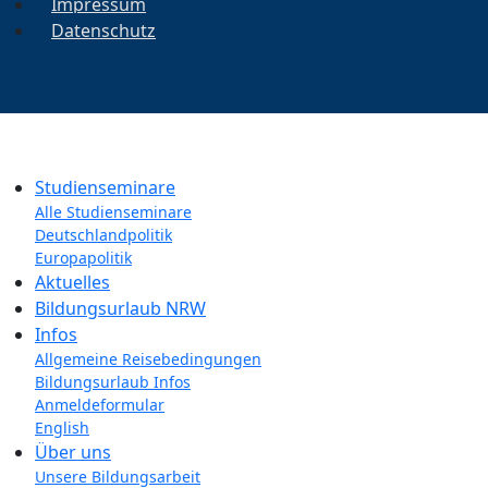
Impressum
Datenschutz
Studienseminare
Alle Studienseminare
Deutschlandpolitik
Europapolitik
Aktuelles
Bildungsurlaub NRW
Infos
Allgemeine Reisebedingungen
Bildungsurlaub Infos
Anmeldeformular
English
Über uns
Unsere Bildungsarbeit