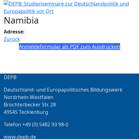
Namibia
Adresse:
Zurück
Anmeldeformular als PDF zum Ausdrucken
DEPB
Deutschland- und Europapolitisches Bildungswerk
Nordrhein-Westfalen
Brochterbecker Str. 28
49545 Tecklenburg
Telefon +49 (0) 5482 93 98-0
www.depb.de