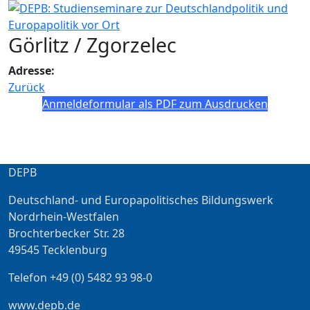
Görlitz / Zgorzelec
Adresse:
Zurück
Anmeldeformular als PDF zum Ausdrucken
DEPB
Deutschland- und Europapolitisches Bildungswerk
Nordrhein-Westfalen
Brochterbecker Str. 28
49545 Tecklenburg
Telefon +49 (0) 5482 93 98-0
www.depb.de