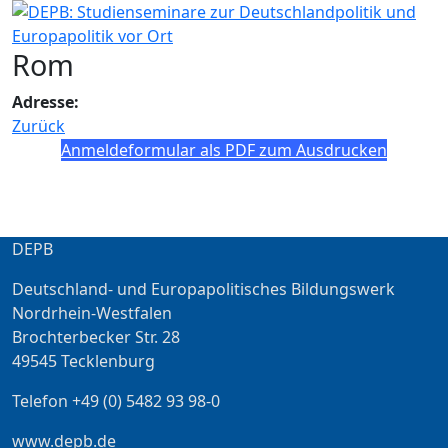
Rom
Adresse:
Zurück
Anmeldeformular als PDF zum Ausdrucken
DEPB
Deutschland- und Europapolitisches Bildungswerk
Nordrhein-Westfalen
Brochterbecker Str. 28
49545 Tecklenburg
Telefon +49 (0) 5482 93 98-0
www.depb.de