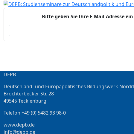
Bitte geben Sie Ihre E-Mail-Adresse e
DEPB
Deutschland- und Europapolitisches Bildungswerk Nordr
Brochterbecker Str. 28
49545 Tecklenburg
Telefon +49 (0) 5482 93 98-0
www.depb.de
info@depb.de