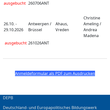
ausgebucht
260706ANT
Christine
26.10. -
Antwerpen /
Ahaus,
Ameling /
29.10.2026
Brüssel
Vreden
Andrea
Madena
ausgebucht
261026ANT
Anmeldeformular als PDF zum Ausdrucken
DEPB
Deutschland- und Europapolitisches Bildungswerk